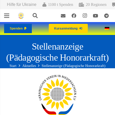
Hilfe für Ukraine
1100 t Spenden
20 Regionen
Spenden
Kursanmeldung
Stellenanzeige
(Pädagogische Honorarkraft)
Start
Aktuelles
Stellenanzeige (Pädagogische Honorarkraft)