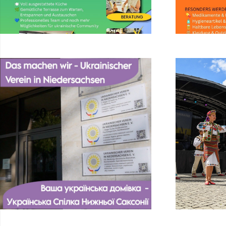
Einblick in unsere Arbeit – der
Ukrainische Verein in Niedersachsen.
Seit 2015 engagiert sich der
Ukrainische Verein in Niedersachsen
e. V. in Hannover für Integration,
kulturellen Austausch und
gesellschaftlichen Zusammenhalt.
...Bitte auf den Text klicken!