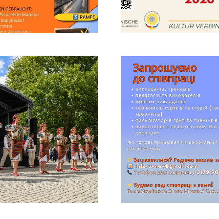
Rückblick: Ukrainische Kulturtage in
Diesen Beitrag gibt es nur in
Hannover 2025 – Ein Fest der Kultur,
ukrainischer Sprache. ... Bitte auf den
Begegnung und Solidarität. ... Bitte
Text klicken!
auf den Text klicken!