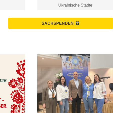
Ukrainische Städte
SACHSPENDEN
Der Ukrainische Verein in
Niedersachsen nahm am
Weltkongress der Ukrainerinnen und
Ukrainer in Bern teil. ...Bitte auf den
Text klicken!