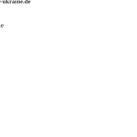
-ukraine.de
ne