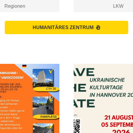
Regionen
LKW
HUMANITÄRES ZENTRUM
Der Ukrainische Verein in
Niedersachsen lädt Sie herzlich ein,
Unser Humanitäres Zentrum ist
die Ukrainischen Kulturtage 2026 in
umgezogen – neue Öffnungszeiten
Hannover zu besuchen und die
für die Spendenannahme ...Bitte auf
Vielfalt der ukrainischen Kultur
den Text klicken!
kennenzulernen. ...Bitte auf den Text
klicken!