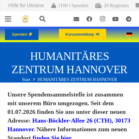
Hilfe für Ukraine
1100 t Spenden
20 Regionen
Spenden
Kursanmeldung
HUMANITÄRES
ZENTRUM HANNOVER
Start
HUMANITÄRES ZENTRUM HANNOVER
Unsere Spendensammelstelle ist zusammen
mit unserem Büro umgezogen. Seit dem
01.07.2026 finden Sie uns unter dieser neuen
Adresse:
Hans-Böckler-Allee 26 (CTH), 30173
Hannover
. Nähere Informationen zum neuen
Standort
finden Sie hier
.