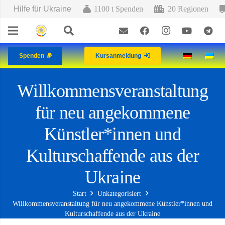
Hilfe für Ukraine
1100 t Spenden
20 Regionen
Spenden
Kursanmeldung
Willkommensveranstaltung
für neu angekommene
Künstler*innen und
Kulturschaffende aus der
Ukraine
Start
Unkategorisiert
Willkommensveranstaltung für neu angekommene Künstler*innen und
Kulturschaffende aus der Ukraine