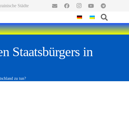
ainische Städte
en Staatsbürgers in
tschland zu tun?