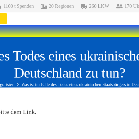
1100 t Spenden
20 Regionen
260 LKW
170 Ukr
es Todes eines ukrainisch
Deutschland zu tun?
gorisiert
Was ist im Falle des Todes eines ukrainischen Staatsbürgers in Deu
bitte
dem Link.