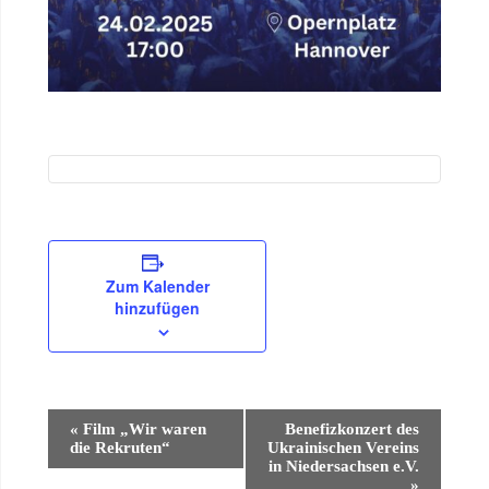
Zum Kalender
hinzufügen
Veranstaltung
«
Film „Wir waren
Benefizkonzert des
die Rekruten“
Ukrainischen Vereins
Navigation
in Niedersachsen e.V.
»