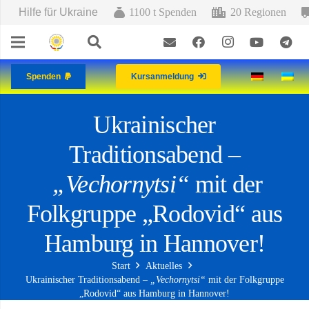
Hilfe für Ukraine
1100 t Spenden
20 Regionen
Spenden
Kursanmeldung
Ukrainischer
Traditionsabend –
„Vechornytsi“
mit der
Folkgruppe „Rodovid“ aus
Hamburg in Hannover!
Start
Aktuelles
Ukrainischer Traditionsabend –
„Vechornytsi“
mit der Folkgruppe
„Rodovid“ aus Hamburg in Hannover!