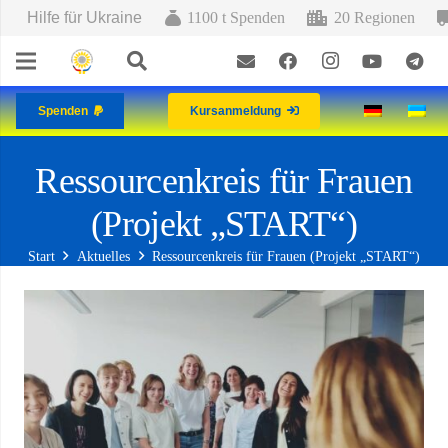
Hilfe für Ukraine
1100 t Spenden
20 Regionen
Spenden
Kursanmeldung
Ressourcenkreis für Frauen
(Projekt „START“)
Start
Aktuelles
Ressourcenkreis für Frauen (Projekt „START“)