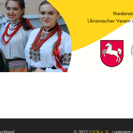
tschland
© 2022
UVN e. V.
| optimiert