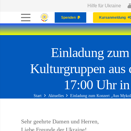
Hilfe für Ukraine
Spenden
Kursanmeldung
Einladung zum 
Kulturgruppen aus 
17:00 Uhr in
Start
Aktuelles
Einladung zum Konzert „Aus Mykolaj
Sehr geehrte Damen und Herren,
Liebe Freunde der Ukraine!