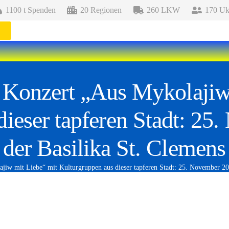
1100 t Spenden
20 Regionen
260 LKW
170 Ukr
Konzert „Aus Mykolajiw
dieser tapferen Stadt: 2
 der Basilika St. Clemens
iw mit Liebe“ mit Kulturgruppen aus dieser tapferen Stadt: 25. November 20