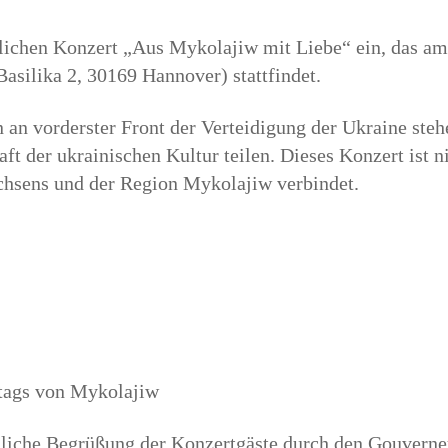
nlichen Konzert „Aus Mykolajiw mit Liebe“ ein, das 
Basilika 2, 30169 Hannover) stattfindet.
n an vorderster Front der Verteidigung der Ukraine ste
ft der ukrainischen Kultur teilen. Dieses Konzert ist n
achsens und der Region Mykolajiw verbindet.
ltags von Mykolajiw
liche Begrüßung der Konzertgäste durch den Gouverneu