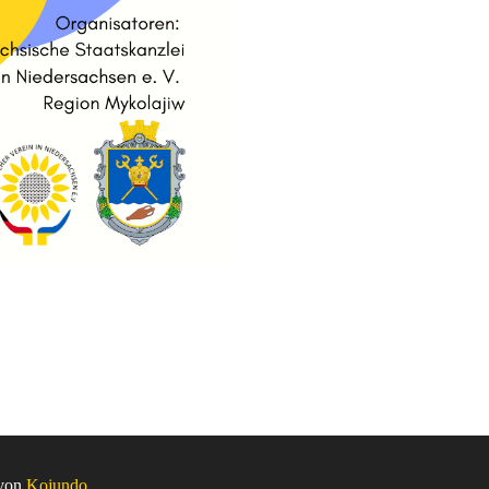
 von
Kojundo