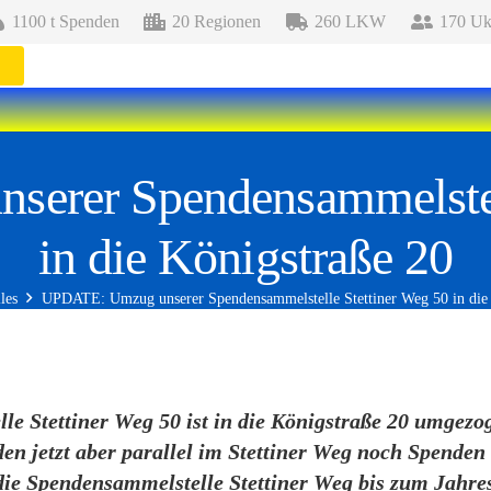
1100 t Spenden
20 Regionen
260 LKW
170 Ukr
erer Spendensammelstell
in die Königstraße 20
les
UPDATE: Umzug unserer Spendensammelstelle Stettiner Weg 50 in die 
 Stettiner Weg 50 ist in die Königstraße 20 umgezo
en jetzt aber parallel im Stettiner Weg noch Spen
die Spendensammelstelle Stettiner Weg bis zum Jahre