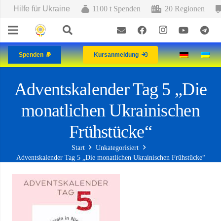
Hilfe für Ukraine
1100 t Spenden
20 Regionen
Spenden
Kursanmeldung
Adventskalender Tag 5 „Die
monatlichen Ukrainischen
Frühstücke“
Start
Unkategorisiert
Adventskalender Tag 5 „Die monatlichen Ukrainischen Frühstücke“