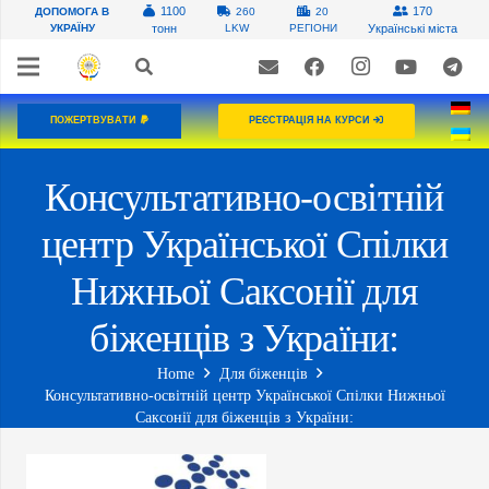
1100
170
ДОПОМОГА В
260
20
УКРАЇНУ
тонн
LKW
РЕГІОНИ
Українські міста
ПОЖЕРТВУВАТИ
РЕЄСТРАЦІЯ НА КУРСИ
Консультативно-освітній
центр Української Спілки
Нижньої Саксонії для
біженців з України:
Home
Для біженців
Консультативно-освітній центр Української Спілки Нижньої
Саксонії для біженців з України: