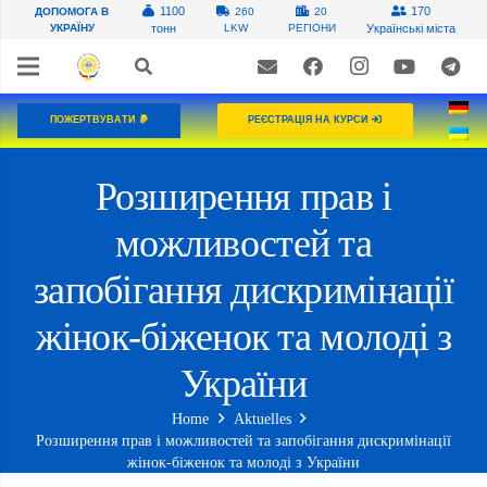
1100
170
ДОПОМОГА В
260
20
УКРАЇНУ
тонн
LKW
РЕГІОНИ
Українські міста
ПОЖЕРТВУВАТИ
РЕЄСТРАЦІЯ НА КУРСИ
Розширення прав і
можливостей та
запобігання дискримінації
жінок-біженок та молоді з
України
Home
Aktuelles
Розширення прав і можливостей та запобігання дискримінації
жінок-біженок та молоді з України